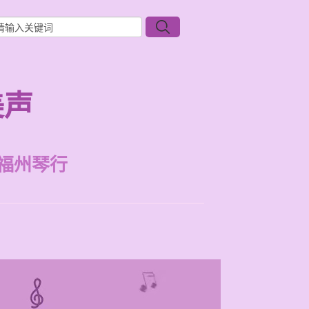
美声
福州琴行
。