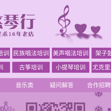
培训
民族唱法培训
美声唱法培训
架子
训
古筝培训
小提琴培训
尤克里
音乐类
疑问解答
合作招聘