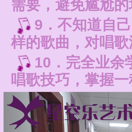
需要，避免尴尬的
9．不知道自
样的歌曲，对唱歌
10．完全业
唱歌技巧，掌握一